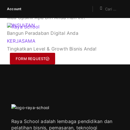
Account
KURSUS
Mau Upskill Apa Diri Anda Hari Ini?
KONSULTAN
Bangun Peradaban Digital Anda
KERJASAMA
Tingkatkan Level & Growth Bisnis Anda!
FORM REQUEST
Raya School adalah lembaga pendidikan dan
pelatihan bisnis, pemasaran, teknologi