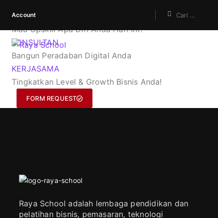
Account
KURSUS
Mau Upskill Apa Diri Anda Hari Ini?
KONSULTAN
Bangun Peradaban Digital Anda
KERJASAMA
Tingkatkan Level & Growth Bisnis Anda!
FORM REQUEST
Raya School adalah lembaga pendidikan dan
pelatihan bisnis, pemasaran, teknologi