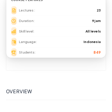
COURSE FEATURES
Lectures
23
Duration
9 jam
Skill level
All levels
Language
Indonesia
849
Students
OVERVIEW