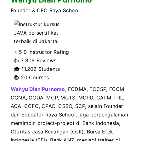
Founder & CEO Raya School
⭐ 5.0 Instructor Rating
👍
3.809 Reviews
🎓
11.202 Students
📚 20 Courses
Wahyu Dian Purnomo
, FCDMA, FCCSP, FCCM,
CCNA, CCDA, MCP, MCTS, MCPD, CAPM, ITIL,
ACA, CCFC, CPAC, CSSQ, SCP, selain Founder
dan Educator Raya School, juga berpengalaman
memimpin project-project di Bank Indonesia,
Otoritas Jasa Keuangan (OJK), Bursa Efek
Indonesia (BEI), Bank ANZ, menjadi trainer di