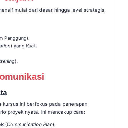
sif mulai dari dasar hingga level strategis,
 Panggung).
ation
) yang Kuat.
stening
).
omunikasi
ta
 kursus ini berfokus pada penerapan
io proyek nyata. Ini mencakup cara:
ek
(
Communication Plan
).