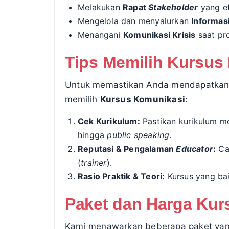
Melakukan
Rapat
Stakeholder
yang ef
Mengelola dan menyalurkan
Informas
Menangani
Komunikasi Krisis
saat pr
Tips Memilih Kursus
Untuk memastikan Anda mendapatkan has
memilih
Kursus Komunikasi
:
Cek Kurikulum:
Pastikan kurikulum me
hingga
public speaking
.
Reputasi & Pengalaman
Educator
:
Car
(
trainer
).
Rasio Praktik & Teori:
Kursus yang bai
Paket dan Harga Kur
Kami menawarkan beberapa paket yan