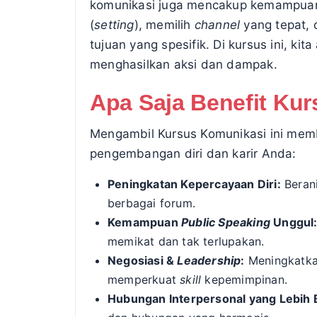
komunikasi juga mencakup kemampuan
(
setting
), memilih
channel
yang tepat,
tujuan yang spesifik. Di kursus ini, ki
menghasilkan aksi dan dampak.
Apa Saja Benefit Kur
Mengambil Kursus Komunikasi ini memb
pengembangan diri dan karir Anda:
Peningkatan Kepercayaan Diri:
Berani
berbagai forum.
Kemampuan
Public Speaking
Unggul
memikat dan tak terlupakan.
Negosiasi &
Leadership
:
Meningkatkan
memperkuat
skill
kepemimpinan.
Hubungan Interpersonal yang Lebih B