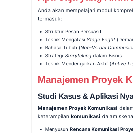
Anda akan mempelajari modul komprehen
termasuk:
Struktur Pesan Persuasif.
Teknik Mengatasi
Stage Fright
(Demam
Bahasa Tubuh (
Non-Verbal Communic
Strategi
Storytelling
dalam Bisnis.
Teknik Mendengarkan Aktif (
Active Li
Manajemen Proyek K
Studi Kasus & Aplikasi Nya
Manajemen Proyek Komunikasi
dalam
keterampilan
komunikasi
dalam skenar
Menyusun
Rencana Komunikasi Proy