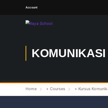
Account
KOMUNIKASI
Home
»
Courses
»
Kursus Komunika