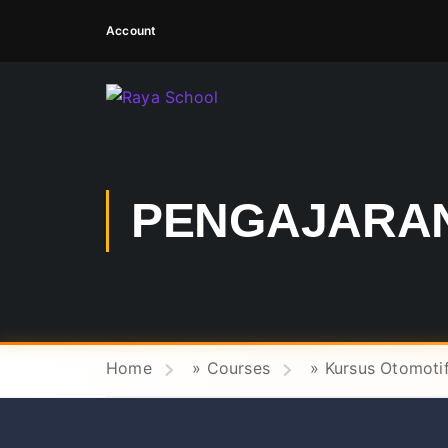
Account
PENGAJARAN
Home
»
Courses
»
Kursus Otomotif