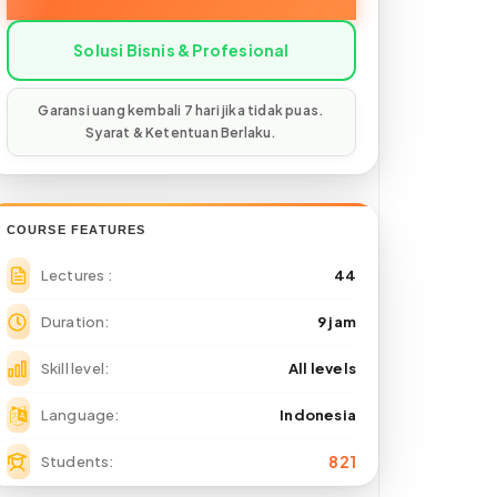
COURSE FEATURES
Lectures
44
Duration
9 jam
Skill level
All levels
Language
Indonesia
821
Students