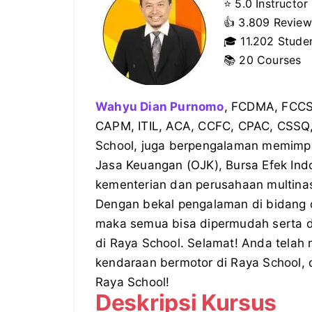
⭐ 5.0 Instructor
👍
3.809 Review
🎓
11.202 Stude
📚 20 Courses
Wahyu Dian Purnomo
, FCDMA, FCC
CAPM, ITIL, ACA, CCFC, CPAC, CSSQ,
School, juga berpengalaman memimpin 
Jasa Keuangan (OJK), Bursa Efek Indo
kementerian dan perusahaan multinas
Dengan bekal pengalaman di bidang 
maka semua bisa dipermudah serta di
di Raya School. Selamat! Anda telah
kendaraan bermotor di Raya School,
Raya School!
Deskripsi Kursus