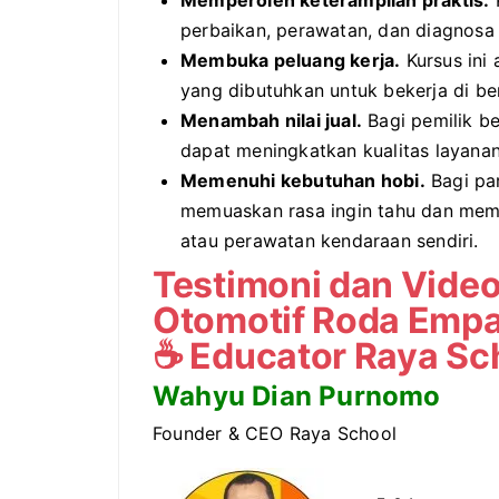
Memperoleh keterampilan praktis.
P
perbaikan, perawatan, dan diagnosa
Membuka peluang kerja.
Kursus ini
yang dibutuhkan untuk bekerja di beng
Menambah nilai jual.
Bagi pemilik be
dapat meningkatkan kualitas layanan
Memenuhi kebutuhan hobi.
Bagi par
memuaskan rasa ingin tahu dan mem
atau perawatan kendaraan sendiri.
Testimoni dan Video
Otomotif Roda Empa
☕
Educator Raya Sc
Wahyu Dian Purnomo
Founder & CEO Raya School