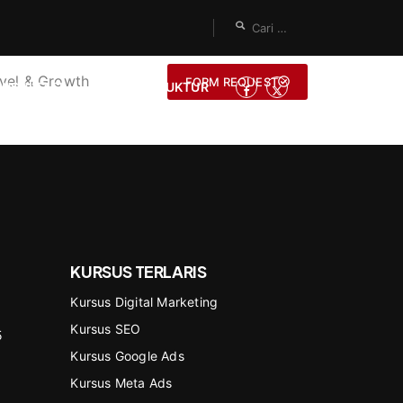
vel & Growth
FORM REQUEST
ONSULTASI
JADI INSTRUKTUR
KURSUS TERLARIS
Kursus Digital Marketing
Kursus SEO
5
Kursus Google Ads
Kursus Meta Ads