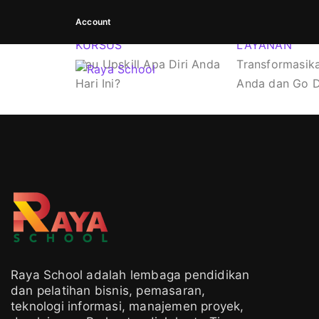
Account
KURSUS
LAYANAN
Mau Upskill Apa Diri Anda
Transformasika
Hari Ini?
Anda dan Go Di
Raya School adalah lembaga pendidikan
dan pelatihan bisnis, pemasaran,
teknologi informasi, manajemen proyek,