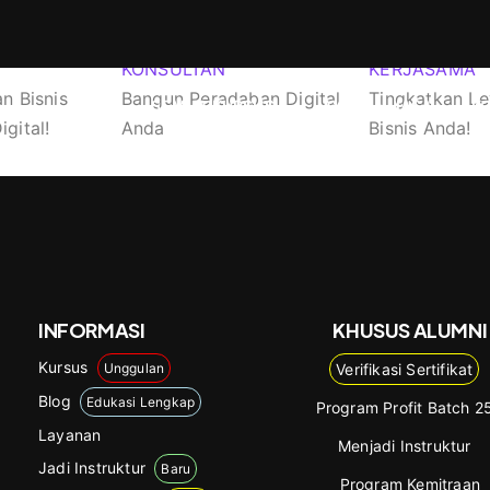
KONSULTAN
KERJASAMA
n Bisnis
Bangun Peradaban Digital
Tingkatkan Le
SEMUA KURSUS
LAYANAN/JASA
K
gital!
Anda
Bisnis Anda!
INFORMASI
KHUSUS ALUMNI
Kursus
Unggulan
Verifikasi Sertifikat
Blog
Edukasi Lengkap
Program Profit Batch 2
Layanan
Menjadi Instruktur
Jadi Instruktur
Baru
Program Kemitraan