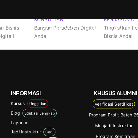
KONSULTAN
KERJASAMA
n Bisnis
Bangun Peradaban Digital
Tingkatkan Le
SEMUA KURSUS
LAYANAN/JASA
K
gital!
Anda
Bisnis Anda!
INFORMASI
KHUSUS ALUMNI
Kursus
Unggulan
Verifikasi Sertifikat
Blog
Edukasi Lengkap
Program Profit Batch 2
Layanan
Menjadi Instruktur
Jadi Instruktur
Baru
Program Kemitraan