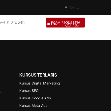
vel & Growth
FORM REQUEST
ONSULTASI
JADI INSTRUKTUR
KURSUS TERLARIS
Kursus Digital Marketing
Kursus SEO
5
Kursus Google Ads
Kursus Meta Ads