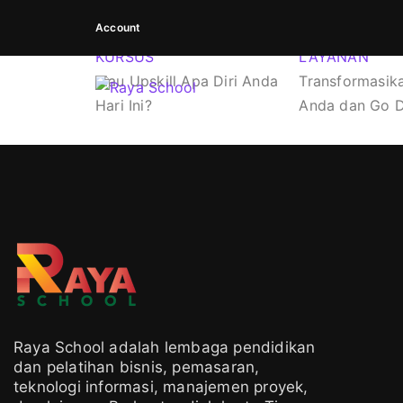
Account
KURSUS
LAYANAN
Mau Upskill Apa Diri Anda
Transformasika
Hari Ini?
Anda dan Go Di
Raya School adalah lembaga pendidikan
dan pelatihan bisnis, pemasaran,
teknologi informasi, manajemen proyek,