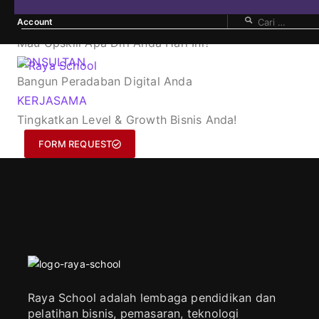
Account
KURSUS
Mau Upskill Apa Diri Anda Hari Ini?
KONSULTAN
Bangun Peradaban Digital Anda
KERJASAMA
Tingkatkan Level & Growth Bisnis Anda!
FORM REQUEST
Raya School adalah lembaga pendidikan dan
pelatihan bisnis, pemasaran, teknologi