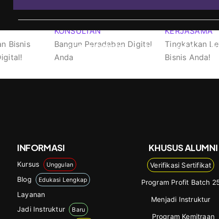
KONSULTAN
KERJASAMA
n Bisnis
Bangun Peradaban Digital
Tingkatkan Le
SEMUA KURSUS
LAYANAN/JASA
K
gital!
Anda
Bisnis Anda!
INFORMASI
KHUSUS ALUMNI
Kursus
Unggulan
Verifikasi Sertifikat
Blog
Edukasi Lengkap
Program Profit Batch 2
Layanan
Menjadi Instruktur
Jadi Instruktur
Baru
Program Kemitraan