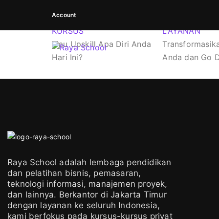
Account
KURSUS
LAYANAN
Mau Upskill Apa Diri Anda
Transformasika
Hari Ini?
Anda dan Go Di
Raya School adalah lembaga pendidikan
dan pelatihan bisnis, pemasaran,
teknologi informasi, manajemen proyek,
dan lainnya. Berkantor di Jakarta Timur
dengan layanan ke seluruh Indonesia,
kami berfokus pada kursus-kursus privat