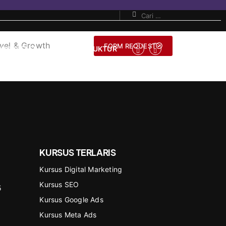
vel & Growth
FORM REQUEST
ONSULTASI
JADI INSTRUKTUR
KURSUS TERLARIS
Kursus Digital Marketing
Kursus SEO
5
Kursus Google Ads
Kursus Meta Ads