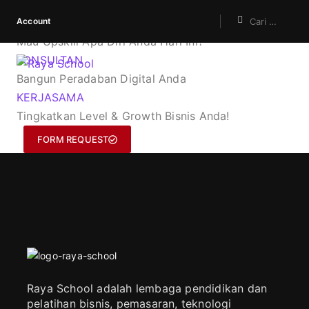
Account
KURSUS
Mau Upskill Apa Diri Anda Hari Ini?
KONSULTAN
Bangun Peradaban Digital Anda
KERJASAMA
Tingkatkan Level & Growth Bisnis Anda!
FORM REQUEST
Raya School adalah lembaga pendidikan dan
pelatihan bisnis, pemasaran, teknologi