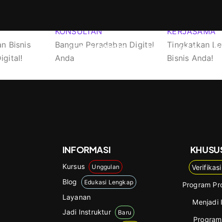
KONSULTAN
KERJASAMA
n Bisnis
Bangun Peradaban Digital
Tingkatkan Le
SEMUA KURSUS
LAYANAN/JASA
K
gital!
Anda
Bisnis Anda!
INFORMASI
KHUSU
Kursus
Unggulan
Verifikasi
Blog
Edukasi Lengkap
Program Pro
Layanan
Menjadi 
Jadi Instruktur
Baru
Program