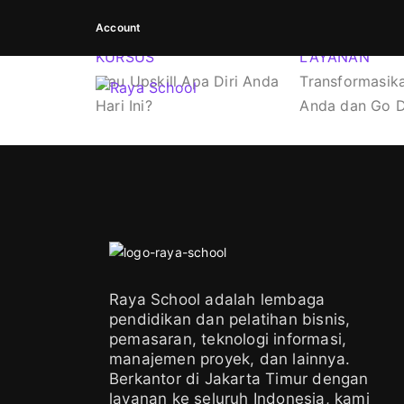
Account
KURSUS
LAYANAN
Mau Upskill Apa Diri Anda
Transformasika
Hari Ini?
Anda dan Go Di
Raya School adalah lembaga
pendidikan dan pelatihan bisnis,
pemasaran, teknologi informasi,
manajemen proyek, dan lainnya.
Berkantor di Jakarta Timur dengan
layanan ke seluruh Indonesia, kami