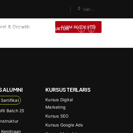
vel & Growth
FORM REQUEST
ONSULTASI
JADI INSTRUKTUR
S ALUMNI
KURSUS TERLARIS
Kursus Digital
 Sertifikat
Marketing
fit Batch 25
Kursus SEO
Instruktur
Kursus Google Ads
 Kemitraan