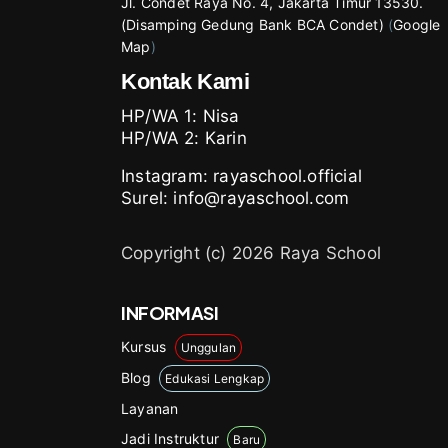
Jl. Condet Raya No. 4, Jakarta Timur 13530.
(Disamping Gedung Bank BCA Condet)
(
Google
Map
)
Kontak Kami
HP/WA 1:
Nisa
HP/WA 2:
Karin
Instagram:
rayaschool.official
Surel: info@rayaschool.com
Copyright (c) 2026 Raya School
INFORMASI
Kursus
Unggulan
Blog
Edukasi Lengkap
Layanan
Jadi Instruktur
Baru