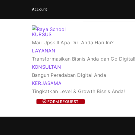
Account
KURSUS
Mau Upskill Apa Diri Anda Hari Ini?
LAYANAN
Transformasikan Bisnis Anda dan Go Digital
KONSULTAN
Bangun Peradaban Digital Anda
KERJASAMA
Tingkatkan Level & Growth Bisnis Anda!
FORM REQUEST