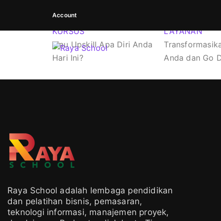
Account
KURSUS
LAYANAN
Mau Upskill Apa Diri Anda
Transformasika
Hari Ini?
Anda dan Go Di
Raya School adalah lembaga pendidikan
dan pelatihan bisnis, pemasaran,
teknologi informasi, manajemen proyek,