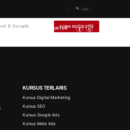
vel & Growth
FORM REQUEST
ONSULTASI
JADI INSTRUKTUR
KURSUS TERLARIS
Kursus Digital Marketing
Kursus SEO
5
Kursus Google Ads
Kursus Meta Ads