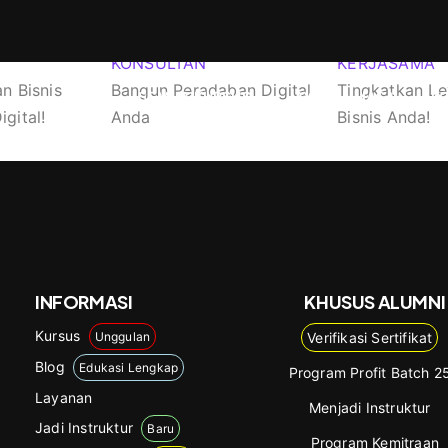
KONSULTAN
KERJASAMA
n Bisnis
Bangun Peradaban Digital
Tingkatkan Le
SEMUA KURSUS
LAYANAN/JASA
K
gital!
Anda
Bisnis Anda!
INFORMASI
KHUSUS ALUMNI
Kursus
Unggulan
Verifikasi Sertifikat
Blog
Edukasi Lengkap
Program Profit Batch 2
Layanan
Menjadi Instruktur
Jadi Instruktur
Baru
Program Kemitraan