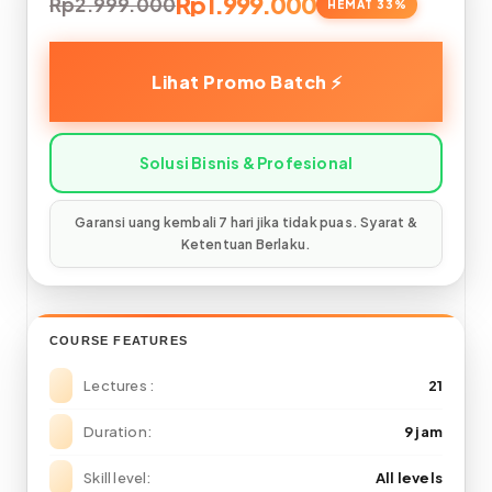
Rp1.999.000
Rp2.999.000
COURSE FEATURES
Lectures
21
Duration
9 jam
Skill level
All levels