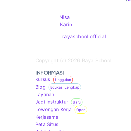
Kontak Kami
HP/WA 1:
Nisa
HP/WA 2:
Karin
Instagram:
rayaschool.official
Surel: info@rayaschool.com
Copyright (c) 2026 Raya School
INFORMASI
Kursus
Unggulan
Blog
Edukasi Lengkap
Layanan
Jadi Instruktur
Baru
Lowongan Kerja
Open
Kerjasama
Peta Situs