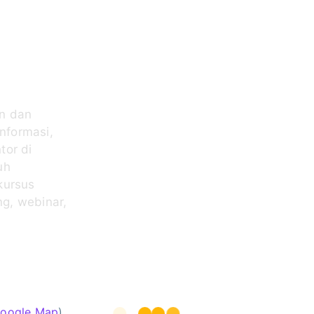
n dan
informasi,
tor di
uh
kursus
ng, webinar,
30.
oogle Map
)