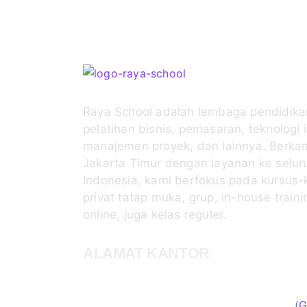
Raya School adalah lembaga pendidika
pelatihan bisnis, pemasaran, teknologi 
manajemen proyek, dan lainnya. Berkan
Jakarta Timur dengan layanan ke selur
Indonesia, kami berfokus pada kursus-
privat tatap muka, grup, in-house traini
online, juga kelas reguler.
ALAMAT KANTOR
Raya School Jakarta
Jl. Condet Raya No. 4, Jakarta Timur 135
(Disamping Gedung Bank BCA Condet)
(
G