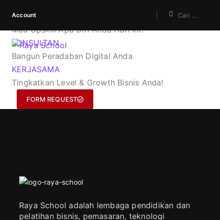
Account
KURSUS
Mau Upskill Apa Diri Anda Hari Ini?
KONSULTAN
Bangun Peradaban Digital Anda
KERJASAMA
Tingkatkan Level & Growth Bisnis Anda!
FORM REQUEST
Raya School adalah lembaga pendidikan dan
pelatihan bisnis, pemasaran, teknologi