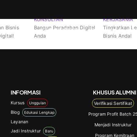
KONSULTAN
KERJASAMA
n Bisnis
Bangun Peradaban Digital
Tingkatkan Le
SEMUA KURSUS
LAYANAN/JASA
K
gital!
Anda
Bisnis Anda!
INFORMASI
KHUSUS ALUMNI
Kursus
Unggulan
Verifikasi Sertifikat
Blog
Edukasi Lengkap
Program Profit Batch 2
Layanan
Menjadi Instruktur
Jadi Instruktur
Baru
Program Kemitraan