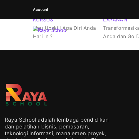
Account
KURSUS
LAYANAN
Mau Upskill Apa Diri Anda
Transformasika
Hari Ini?
Anda dan Go Di
Raya School adalah lembaga pendidikan
dan pelatihan bisnis, pemasaran,
teknologi informasi, manajemen proyek,