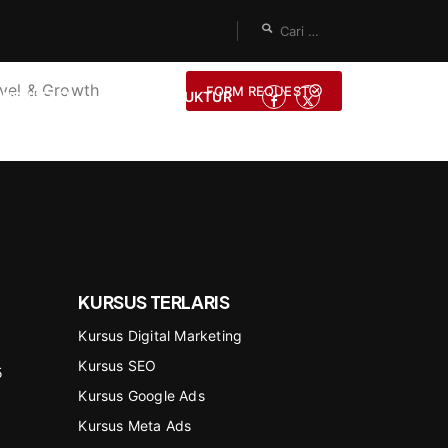
vel & Growth
FORM REQUEST
ONSULTASI
JADI INSTRUKTUR
KURSUS TERLARIS
Kursus Digital Marketing
Kursus SEO
5
Kursus Google Ads
Kursus Meta Ads