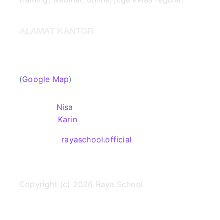
ALAMAT KANTOR
Raya School Jakarta
Jl. Condet Raya No. 4, Jakarta Timur 13530.
(Disamping Gedung Bank BCA Condet)
(
Google Map
)
Kontak Kami
HP/WA 1:
Nisa
HP/WA 2:
Karin
Instagram:
rayaschool.official
Surel: info@rayaschool.com
Copyright (c) 2026 Raya School