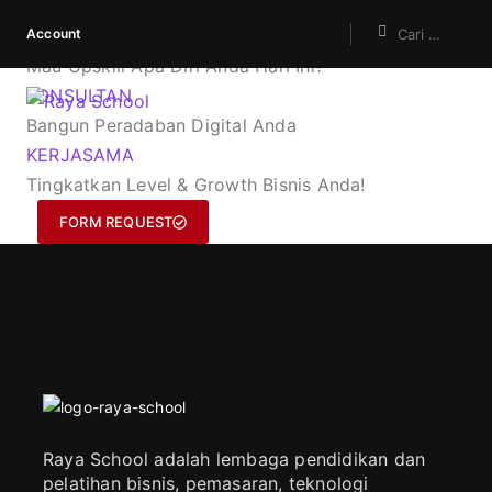
Account
KURSUS
Mau Upskill Apa Diri Anda Hari Ini?
KONSULTAN
Bangun Peradaban Digital Anda
KERJASAMA
Tingkatkan Level & Growth Bisnis Anda!
FORM REQUEST
Raya School adalah lembaga pendidikan dan
pelatihan bisnis, pemasaran, teknologi