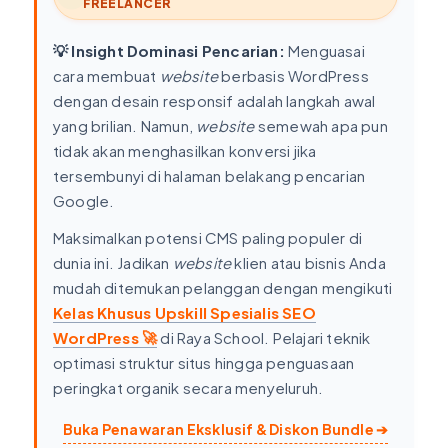
FREELANCER
💡 Insight Dominasi Pencarian:
Menguasai
cara membuat
website
berbasis WordPress
dengan desain responsif adalah langkah awal
yang brilian. Namun,
website
semewah apa pun
tidak akan menghasilkan konversi jika
tersembunyi di halaman belakang pencarian
Google.
Maksimalkan potensi CMS paling populer di
dunia ini. Jadikan
website
klien atau bisnis Anda
mudah ditemukan pelanggan dengan mengikuti
Kelas Khusus Upskill Spesialis SEO
🚀
WordPress
di Raya School. Pelajari teknik
optimasi struktur situs hingga penguasaan
peringkat organik secara menyeluruh.
Buka Penawaran Eksklusif & Diskon Bundle
➔