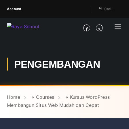
Account
PENGEMBANGAN
Home
»
Courses
»
Kursus WordPress
Membangun Situs Web Mudah dan Cepat