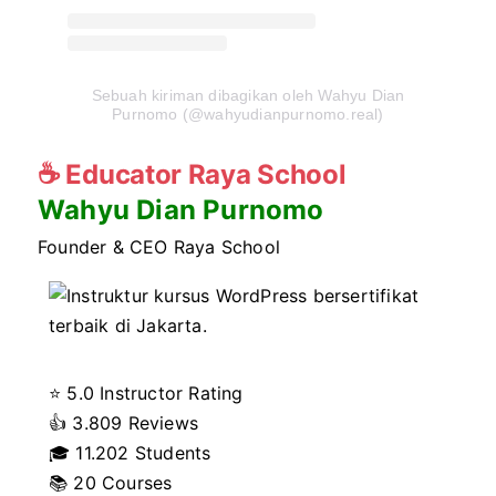
Sebuah kiriman dibagikan oleh Wahyu Dian
Purnomo (@wahyudianpurnomo.real)
☕
Educator Raya School
Wahyu Dian Purnomo
Founder & CEO Raya School
⭐ 5.0 Instructor Rating
👍
3.809 Reviews
🎓
11.202 Students
📚 20 Courses