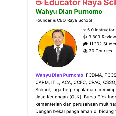
☕
Educator Raya Sc
Wahyu Dian Purnomo
Founder & CEO Raya School
⭐ 5.0 Instructor
👍
3.809 Review
🎓
11.202 Stude
📚 20 Courses
Wahyu Dian Purnomo
, FCDMA, FCC
CAPM, ITIL, ACA, CCFC, CPAC, CSSQ,
School, juga berpengalaman memimpin 
Jasa Keuangan (OJK), Bursa Efek Indo
kementerian dan perusahaan multinas
Dengan bekal pengalaman di bidang f