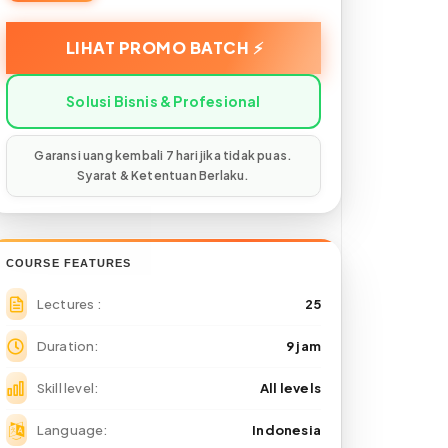
COURSE FEATURES
Lectures
25
Duration
9 jam
Skill level
All levels
Language
Indonesia