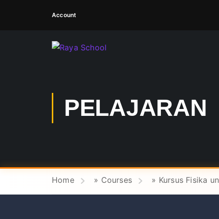
Account
PELAJARAN
Home
»
Courses
»
Kursus Fisika u