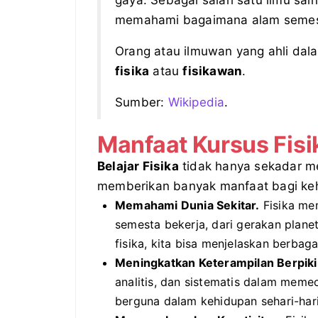
gaya. Sebagai salah satu ilmu sain
memahami bagaimana alam semest
Orang atau ilmuwan yang ahli dal
fisika
atau
fisikawan
.
Sumber:
Wikipedia
.
Manfaat Kursus Fisi
Belajar Fisika
tidak hanya sekadar m
memberikan banyak manfaat bagi kehi
Memahami Dunia Sekitar.
Fisika me
semesta bekerja, dari gerakan plane
fisika, kita bisa menjelaskan berbaga
Meningkatkan Keterampilan Berpikir
analitis, dan sistematis dalam meme
berguna dalam kehidupan sehari-har