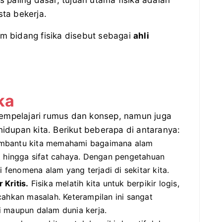
s paling dasar, tujuan utama fisika adalah
a bekerja.
am bidang fisika disebut sebagai
ahli
ka
empelajari rumus dan konsep, namun juga
dupan kita. Berikut beberapa di antaranya:
mbantu kita memahami bagaimana alam
t hingga sifat cahaya. Dengan pengetahuan
i fenomena alam yang terjadi di sekitar kita.
 Kritis.
Fisika melatih kita untuk berpikir logis,
cahkan masalah. Keterampilan ini sangat
i maupun dalam dunia kerja.