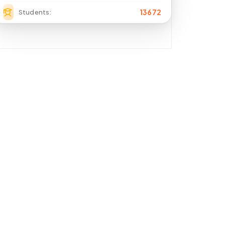
13672
Students