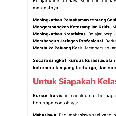
Belajar kurasi di Raya School ini mena
manfaatnya:
Meningkatkan Pemahaman tentang Seni
Mengembangkan Keterampilan Kritis.
Ma
Meningkatkan Kreativitas.
Belajar berpik
Membangun Jaringan Profesional.
Berke
Membuka Peluang Karir.
Mempersiapkan d
Secara singkat, kursus kurasi adala
keterampilan yang berharga, dan me
Untuk Siapakah Kela
Kursus kurasi
ini cocok untuk berbaga
beberapa contohnya:
Mahasiswa.
Bagi mahasiswa seni yang in