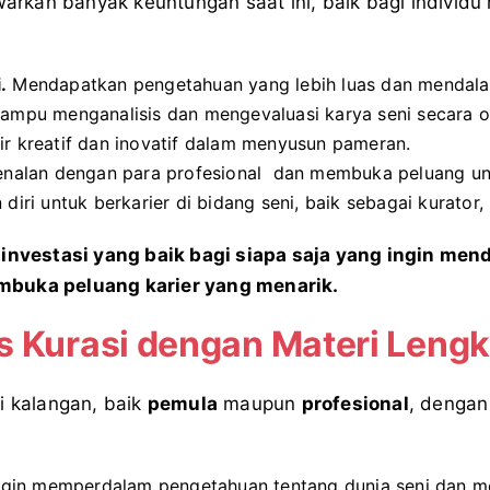
warkan banyak keuntungan saat ini, baik bagi individu
.
Mendapatkan pengetahuan yang lebih luas dan mendal
mpu menganalisis dan mengevaluasi karya seni secara ob
ir kreatif dan inovatif dalam menyusun pameran.
nalan dengan para profesional dan membuka peluang unt
iri untuk berkarier di bidang seni, baik sebagai kurator
h investasi yang baik bagi siapa saja yang ingin m
mbuka peluang karier yang menarik.
s Kurasi dengan Materi Lengk
i kalangan, baik
pemula
maupun
profesional
, dengan
gin memperdalam pengetahuan tentang dunia seni dan mem