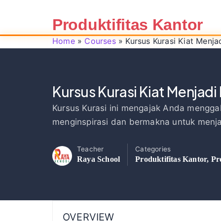
Produktifitas Kantor
Home
»
Courses
»
Kursus Kurasi Kiat Menja
Kursus Kurasi Kiat Menjadi
Kursus Kurasi ini mengajak Anda menggal
menginspirasi dan bermakna untuk menjad
Teacher
Categories
Raya School
Produktifitas Kantor
,
Pr
OVERVIEW