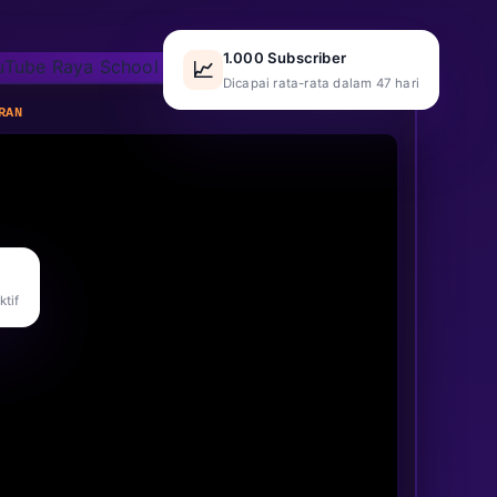
1.000 Subscriber
📈
Dicapai rata-rata dalam 47 hari
RAN
tif