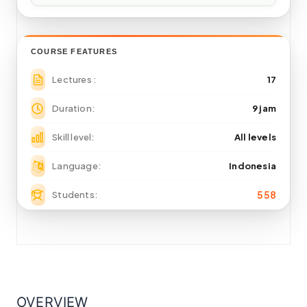
COURSE FEATURES
Lectures
17
Duration
9 jam
Skill level
All levels
Language
Indonesia
558
Students
OVERVIEW