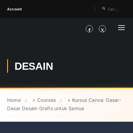
Account
DESAIN
Home
»
Courses
»
Kursus Canva: Dasar-
Dasar Desain Grafis untuk Semua