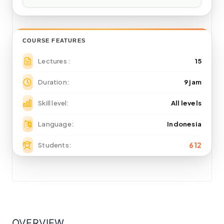
COURSE FEATURES
Lectures
15
Duration
9 jam
Skill level
All levels
Language
Indonesia
612
Students
OVERVIEW