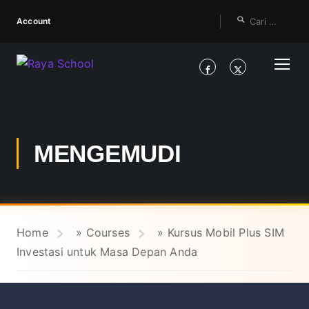
Account
MENGEMUDI
Home
»
Courses
»
Kursus Mobil Plus SIM
Investasi untuk Masa Depan Anda