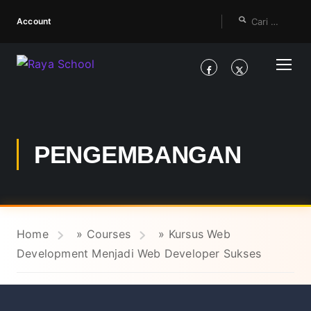
Account
PENGEMBANGAN
Home
»
Courses
»
Kursus Web
Development Menjadi Web Developer Sukses