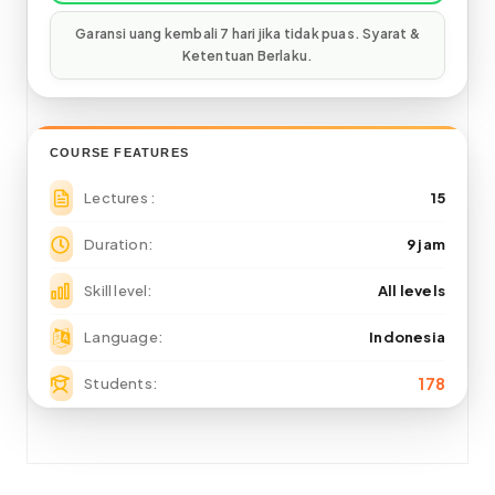
COURSE FEATURES
Lectures
15
Duration
9 jam
Skill level
All levels
Language
Indonesia
178
Students